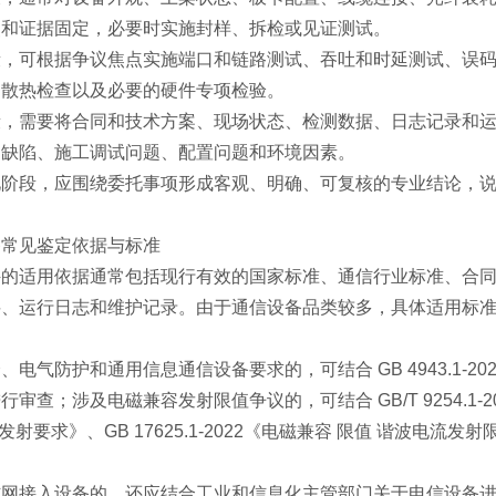
照和证据固定，必要时实施封样、拆检或见证测试。
段，可根据争议焦点实施端口和链路测试、吞吐和时延测试、误
、散热检查以及必要的硬件专项检验。
段，需要将合同和技术方案、现场状态、检测数据、日志记录和
品缺陷、施工调试问题、配置问题和环境因素。
见阶段，应围绕委托事项形成客观、明确、可复核的专业结论，
备常见鉴定依据与标准
件的适用依据通常包括现行有效的国家标准、通信行业标准、合
料、运行日志和维护记录。由于通信设备品类较多，具体适用标
、电气防护和通用信息通信设备要求的，可结合 GB 4943.1-2
行审查；涉及电磁兼容发射限值争议的，可结合 GB/T 9254.1
发射要求》、GB 17625.1-2022《电磁兼容 限值 谐波电
信网接入设备的，还应结合工业和信息化主管部门关于电信设备