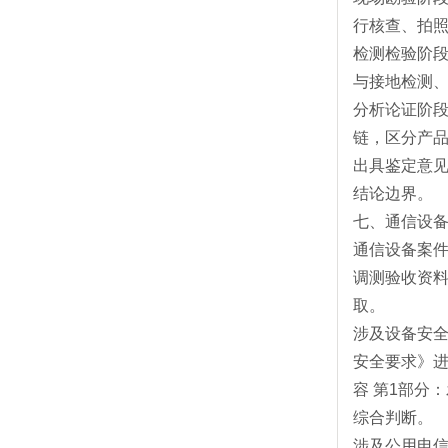
行核查、拍
检测检验阶
与接地检测
分析论证阶
链，区分产
出具鉴定意
结论边界。
七、通信设
通信设备案
调测验收资
取。
涉及设备安全
安全要求》进
容 第1部分：
综合判断。
涉及公用电