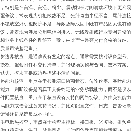
热，特别是在高温、高湿、粉尘、震动和长时间满载环境下更容
适配争议，常表现为机柜散热不足、光纤弯曲半径不当、尾纤连
电不稳或室外机柜防护不足，导致故障成因中既有产品因素也有
争议，常表现为涉及公用电信网接入、无线发射或行业专网建设
标和业务上线条件的理解不一致，由此产生是否交付合格的分歧
备质量司法鉴定重点
供货边界核查，是通信设备鉴定的起点。通常需要核对设备型号
件授权、配套附件和交付清单，并将现场实物与合同、技术方案
权缺失、模块替换或边界描述不清的问题。
链路能力核查，重点在于检测端口协商状态、传输速率、吞吐能
载能力，判断设备是否真正具备约定的业务承载能力，而不是仅
件配置核查，重点在于核查设备支持的网络协议、路由交换能力、
解码能力或语音业务支持情况，并比对配置文件、日志、告警记
置错误还是系统集成不匹配。
与供电散热核查，重点在于检查主控板、接口板、光模块、射频
合供电稳定性、温升、散热风道、长时间负载表现和故障痕迹，