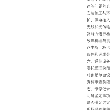
速等问题的
安装施工与
护、供电接
无线和光传
复能力进行
故障机理与
路中断、板
条件和运维
六、通信设
委托受理阶
对象是单台
资料审查阶
志、维修记
明确鉴定事
是否满足约
现场勘验阶