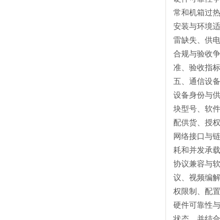
常和机箱过
安装与环境
雷缺失、供
合规与验收
准、验收指
五、通信设
设备身份与
块型号、软
配供货、授
网络接口与
耗和并发承
协议兼容与软
议、视频编
权限制、配
硬件可靠性
状态，并结