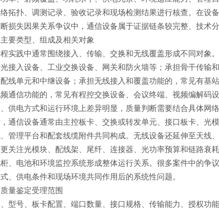
网络拓扑、调测记录、验收记录和现场检测结果进行核查。在设
中断损失因果关系争议中，通信设备属于证据链条较完整、技术
备主要类型、组成及相关对象
工程实践中通常围绕接入、传输、交换和无线覆盖形成不同对象
、光接入设备、工业交换设备、网关和防火墙等；承担骨干传输
、配线单元和中继设备；承担无线接入和覆盖功能的，常见有基
视频通信功能的，常见有程控交换设备、会议终端、视频编解码
级、供电方式和运行环境上差异明显，质量判断需要结合具体网
看，通信设备通常由主控板卡、交换或转发单元、接口板卡、光
统、管理平台和配套线缆附件共同构成。无线设备还延伸至天线
则更关注光模块、配线架、尾纤、连接器、光功率预算和链路衰
机柜、电池和环境监控系统形成整体运行关系。很多案件中的争
方式、供电条件和现场环境共同作用后的系统性问题。
备质量鉴定受理范围
牌、型号、板卡配置、端口数量、接口规格、传输能力、授权功