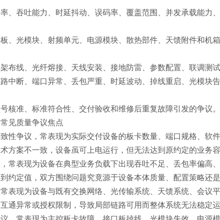
速率、吞吐能力、时延抖动、误码率、覆盖范围、并发承载能力
口板、光模块、射频单元、电源模块、散热部件、天馈附件和机
上架布线、光纤熔接、天线安装、接地防雷、参数配置、联调测
链路中断、端口异常、丢包严重、时延波动、掉线重启、光模块
型号核准、标准符合性、交付验收和维修后重复故障引发的争议
备常见质量争议焦点
一致性争议，常表现为实际交付设备的板卡数量、端口规格、软
技术方案不一致，设备虽可上电运行，但无法达到原约定的业务
议，常表现为设备在典型业务负载下出现吞吐不足、丢包率偏高
不到约定值，双方围绕问题究竟源于设备本体质量、配置策略还
，常表现为设备与既有交换网络、光传输系统、天馈系统、会议
、互通异常或授权限制，导致局部链路可用而整体系统无法稳定
争议，常表现为主控板卡故障、接口板掉线、光模块失效、电源