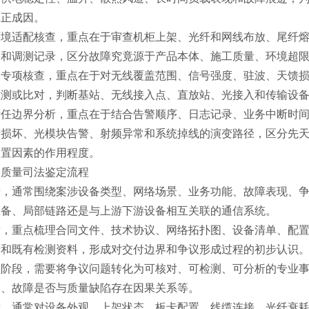
真正成因。
环境适配核查，重点在于审查机柜上架、光纤和网线布放、尾纤
入和调测记录，区分故障究竟源于产品本体、施工质量、环境超
输专项核查，重点在于对无线覆盖范围、信号强度、驻波、天馈
检测或比对，判断基站、无线接入点、直放站、光接入和传输设
责任边界分析，重点在于结合告警顺序、日志记录、业务中断时
卡损坏、光模块告警、射频异常和系统掉线的演变路径，区分先
处置因素的作用程度。
备质量司法鉴定流程
段，通常围绕案涉设备类型、网络场景、业务功能、故障表现、
设备、局部链路还是与上游下游设备相互关联的通信系统。
段，重点梳理合同文件、技术协议、网络拓扑图、设备清单、配
录和既有检测资料，形成对交付边界和争议形成过程的初步认识
项阶段，需要将争议问题转化为可核对、可检测、可分析的专业
定、故障是否与质量缺陷存在因果关系等。
段，通常对设备外观、上架状态、板卡配置、线缆连接、光纤衰