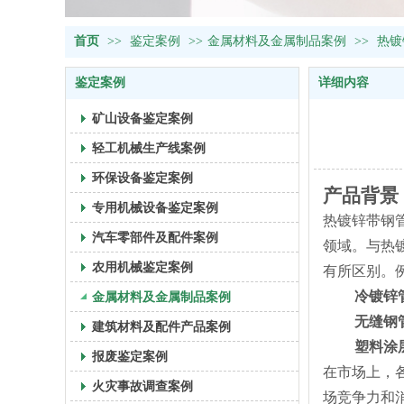
首页
>>
鉴定案例
>>
金属材料及金属制品案例
>>
热镀
鉴定案例
详细内容
矿山设备鉴定案例
轻工机械生产线案例
环保设备鉴定案例
产品背景
专用机械设备鉴定案例
热镀锌带钢
汽车零部件及配件案例
领域。与热
农用机械鉴定案例
有所区别。
冷镀锌
金属材料及金属制品案例
无缝钢
建筑材料及配件产品案例
塑料涂
报废鉴定案例
在市场上，
火灾事故调查案例
场竞争力和