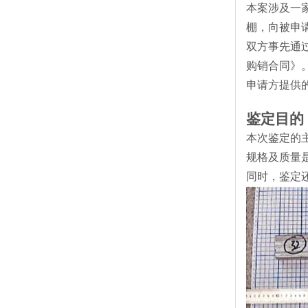
本案涉及一
棚，向被申
双方事先通
购销合同》
申请方提供
鉴定目的
本次鉴定的
规格及质量
同时，鉴定