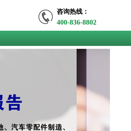
咨询热线：
400-836-8802