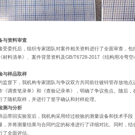
备与资料审查
接受委托后，组织专家团队对案件相关资料进行了全面审查，包
《材料清单》、案件背景资料及GB/T6728-2017《结构用
验与样品取样
的监督下，我机构专家团队与争议双方共同前往镀锌管存放地点
作《调查笔录单》和《查验记录单》，明确了争议焦点。随后，
行了随机取样，并进行了签字确认和封样处理。
检测与分析
样品带回实验室后，我机构采用经过校验的测量设备和技术手段
量，并将测量结果与合同约定的标准进行了详细对比。同时，结合GB
行了全面评估。