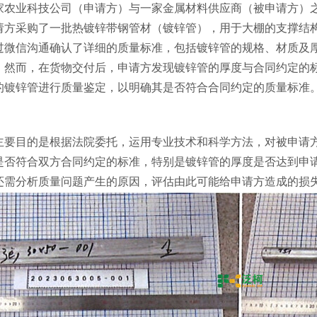
家农业科技公司（申请方）与一家金属材料供应商（被申请方）
请方采购了一批热镀锌带钢管材（镀锌管），用于大棚的支撑结
过微信沟通确认了详细的质量标准，包括镀锌管的规格、材质及
。然而，在货物交付后，申请方发现镀锌管的厚度与合同约定的
的镀锌管进行质量鉴定，以明确其是否符合合同约定的质量标准
主要目的是根据法院委托，运用专业技术和科学方法，对被申请
是否符合双方合同约定的标准，特别是镀锌管的厚度是否达到申
还需分析质量问题产生的原因，评估由此可能给申请方造成的损