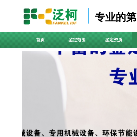
专业的第
首页
鉴定范围
鉴定资质