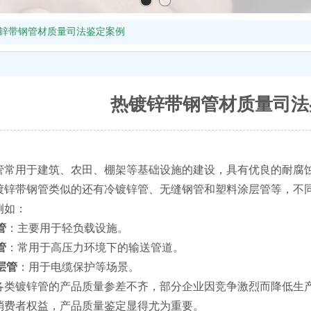
锌带钢管材质量司法鉴定案例
热镀锌带钢管材质量司法
管常用于建筑、农田、棚架等基础设施的建设，具有优良的耐腐
镀锌带钢管类似的还有冷镀锌管、无缝钢管和塑料涂层管等，不
例如：
管
：主要用于轻负载设施。
管
：常用于高压力环境下的输送管道。
层管
：用于电缆保护等场景。
各类镀锌管的产品质量参差不齐，部分企业因竞争激烈而降低生
消费者权益，产品质量鉴定显得尤为重要。